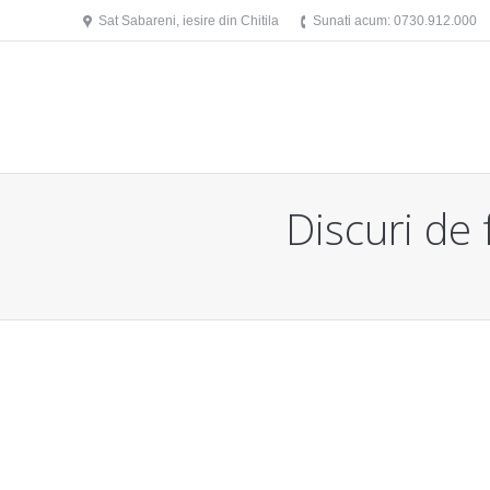
Sat Sabareni, iesire din Chitila
Sunati acum: 0730.912.000
Discuri d
You are here: