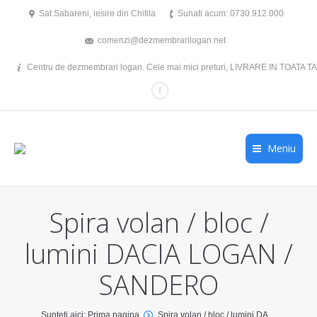
Sat Sabareni, iesire din Chitila
Sunati acum: 0730.912.000
comenzi@dezmembrarilogan.net
Centru de dezmembrari logan. Cele mai mici preturi, LIVRARE IN TOATA TAR
Facebook
Meniu
Spira volan / bloc /
lumini DACIA LOGAN /
SANDERO
You are here:
Sunteti aici: Prima pagina
Spira volan / bloc / lumini DA…